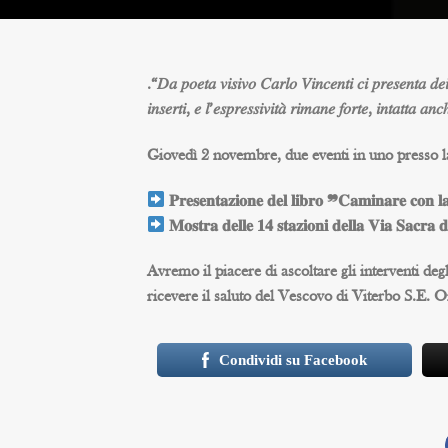
.“𝐷𝑎 𝑝𝑜𝑒𝑡𝑎 𝑣𝑖𝑠𝑖𝑣𝑜 𝐶𝑎𝑟𝑙𝑜 𝑉𝑖𝑛𝑐𝑒𝑛𝑡𝑖 𝑐𝑖 𝑝𝑟𝑒𝑠𝑒𝑛𝑡𝑎 𝑑𝑒𝑖 
𝑖𝑛𝑠𝑒𝑟𝑡𝑖, 𝑒 𝑙’𝑒𝑠𝑝𝑟𝑒𝑠𝑠𝑖𝑣𝑖𝑡𝑎̀ 𝑟𝑖𝑚𝑎𝑛𝑒 𝑓𝑜𝑟𝑡𝑒, 𝑖𝑛𝑡𝑎𝑡𝑡𝑎 
Giovedì 2 novembre, due eventi in uno presso la
𝐏𝐫𝐞𝐬𝐞𝐧𝐭𝐚𝐳𝐢𝐨𝐧𝐞 𝐝𝐞𝐥 𝐥𝐢𝐛𝐫𝐨 ❞𝐂𝐚𝐦𝐢𝐧𝐚𝐫𝐞 𝐜𝐨𝐧 𝐥
𝐌𝐨𝐬𝐭𝐫𝐚 𝐝𝐞𝐥𝐥𝐞 𝟏𝟒 𝐬𝐭𝐚𝐳𝐢𝐨𝐧𝐢 𝐝𝐞𝐥𝐥𝐚 𝐕𝐢𝐚 𝐒𝐚𝐜𝐫𝐚 𝐝
Avremo il piacere di ascoltare gli interventi de
ricevere il saluto del Vescovo di Viterbo S.E. 
Condividi su Facebook