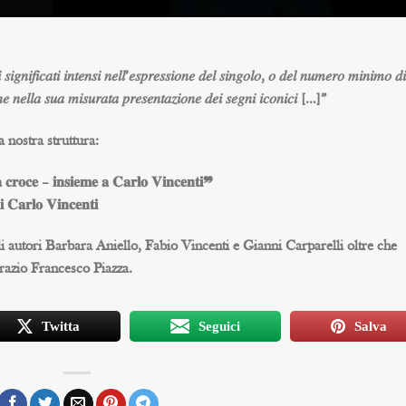
𝑠𝑖𝑔𝑛𝑖𝑓𝑖𝑐𝑎𝑡𝑖 𝑖𝑛𝑡𝑒𝑛𝑠𝑖 𝑛𝑒𝑙𝑙’𝑒𝑠𝑝𝑟𝑒𝑠𝑠𝑖𝑜𝑛𝑒 𝑑𝑒𝑙 𝑠𝑖𝑛𝑔𝑜𝑙𝑜, 𝑜 𝑑𝑒𝑙 𝑛𝑢𝑚𝑒𝑟𝑜 𝑚𝑖𝑛𝑖𝑚𝑜 𝑑𝑖
𝑛𝑐ℎ𝑒 𝑛𝑒𝑙𝑙𝑎 𝑠𝑢𝑎 𝑚𝑖𝑠𝑢𝑟𝑎𝑡𝑎 𝑝𝑟𝑒𝑠𝑒𝑛𝑡𝑎𝑧𝑖𝑜𝑛𝑒 𝑑𝑒𝑖 𝑠𝑒𝑔𝑛𝑖 𝑖𝑐𝑜𝑛𝑖𝑐𝑖 […]”
 nostra struttura:
 𝐜𝐫𝐨𝐜𝐞 – 𝐢𝐧𝐬𝐢𝐞𝐦𝐞 𝐚 𝐂𝐚𝐫𝐥𝐨 𝐕𝐢𝐧𝐜𝐞𝐧𝐭𝐢❞
𝐢 𝐂𝐚𝐫𝐥𝐨 𝐕𝐢𝐧𝐜𝐞𝐧𝐭𝐢
gli autori Barbara Aniello, Fabio Vincenti e Gianni Carparelli oltre che
Orazio Francesco Piazza.
Twitta
Seguici
Salva