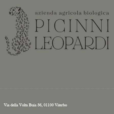
Via della Volta Buia 36, 01100 Viterbo