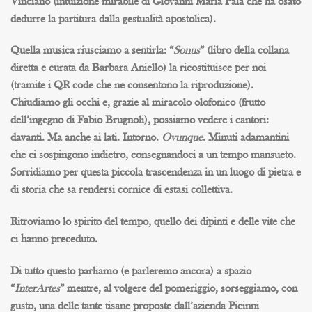
Vinciano (intuizione mirabile di Giovanni Maria Pala che ha osato
dedurre la partitura dalla gestualità apostolica).
Quella musica riusciamo a sentirla: “
Sonus
” (libro della collana
diretta e curata da
Barbara Aniello
) la ricostituisce per noi
(tramite i QR code che ne consentono la riproduzione).
Chiudiamo gli occhi e, grazie al miracolo olofonico (frutto
dell’ingegno di
Fabio Brugnoli
), possiamo vedere i cantori:
davanti. Ma anche ai lati. Intorno.
Ovunque
. Minuti adamantini
che ci sospingono indietro, consegnandoci a un tempo mansueto.
Sorridiamo per questa piccola trascendenza in un luogo di pietra e
di storia che sa rendersi cornice di estasi collettiva.
Ritroviamo lo spirito del tempo, quello dei dipinti e delle vite che
ci hanno preceduto.
Di tutto questo parliamo (e parleremo ancora) a spazio
“
InterArtes
” mentre, al volgere del pomeriggio, sorseggiamo, con
gusto, una delle tante tisane proposte dall’azienda
Picinni