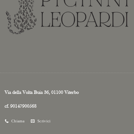
Via della Volta Buia 36, 01100 Viterbo
cf. 90147900568
Chiama
Scrivici